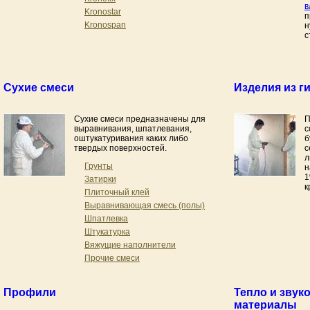
в
Kronostar
п
Kronospan
н
с
Сухие смеси
Изделия из г
Сухие смеси предназначены для
П
выравнивания, шпатлевания,
с
оштукатуривания каких либо
б
твердых поверхностей.
с
л
Грунты
н
1
Затирки
к
Плиточный клей
Выравнивающая смесь (полы)
Шпатлевка
Штукатурка
Вяжущие наполнители
Прочие смеси
Профили
Тепло и зву
материалы