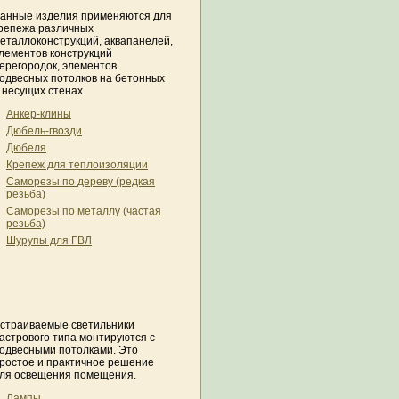
анные изделия применяются для
репежа различных
еталлоконструкций, аквапанелей,
лементов конструкций
ерегородок, элементов
одвесных потолков на бетонных
 несущих стенах.
Анкер-клины
Дюбель-гвозди
Дюбеля
Крепеж для теплоизоляции
Саморезы по дереву (редкая
резьба)
Саморезы по металлу (частая
резьба)
Шурупы для ГВЛ
страиваемые светильники
астрового типа монтируются с
одвесными потолками. Это
ростое и практичное решение
ля освещения помещения.
Лампы