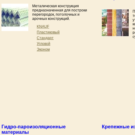
Металическая конструкция
предназначенная для построки
П
перегородок, потолочных и
т
арочных конструкций.
у
к
KNAUF
н
Пластиковый
р
с
Стандарт
Угловой
Эконом
Гидро-пароизоляционные
Крепежные и
материалы