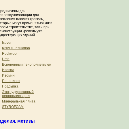
редначены для
еплозвукоизоляции для
тепления плоских кровель,
оторые могут применяться как в
овом строительстве, так и при
еконструкции кровель уже
уществующих зданий.
Isover
KNAUF insulation
Rockwool
Urca
Вспененный пенополиэтилен
Изовол
Изомин
Пенопласт
Подсыпка
Экструдированный
пенополистирол
Минеральная плита
STYROFOAM
зделия, метизы