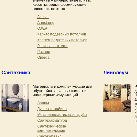
элементы – минеральные плиты,
кассеты, рейки, формирующие
плоскость потолка.
Akusto
Armstrong
O.W.A.
Каркас подвесных потолков
Крепеж подвесных потолков
Реечные потолки
Разное
Omega
Сантехника
Линолеум
Материалы и комплектующие для
Р
обустройства ванных комнат и
д
инженерных комуникаций.
П
д
Ванны
м
(
Душевые кабины
н
Металлопластиковые трубы
л
Сантехарматура
с
Сантехнические
комплектующие
Сантехфаянс