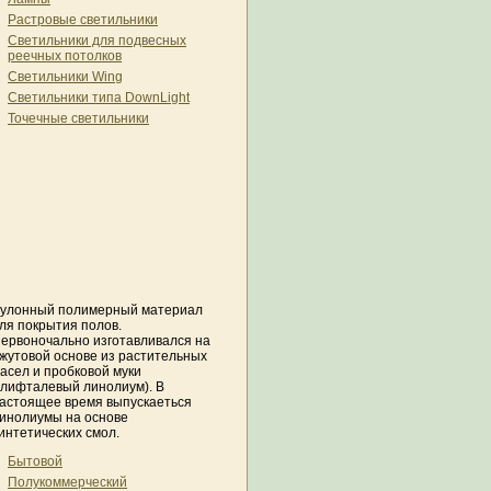
Растровые светильники
Светильники для подвесных
реечных потолков
Светильники Wing
Светильники типа DownLight
Точечные светильники
улонный полимерный материал
ля покрытия полов.
ервоночально изготавливался на
жутовой основе из растительных
асел и пробковой муки
глифталевый линолиум). В
астоящее время выпускаеться
инолиумы на основе
интетических смол.
Бытовой
Полукоммерческий