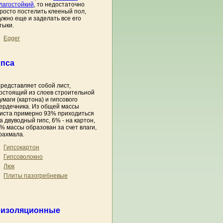
лагостойкий
, то недостаточно
росто постелить клееный пол,
ужно еще и заделать все его
тыки.
Egger
ипса
редставляет собой лист,
остоящий из слоев строительной
умаги (картона) и гипсового
ердечника. Из общей массы
иста примерно 93% приходиться
а двуводный гипс, 6% - на картон,
% массы образован за счет влаги,
рахмала.
Гипсокартон
Гипсоволокно
Люк
Плиты пазогребневые
коизоляционные