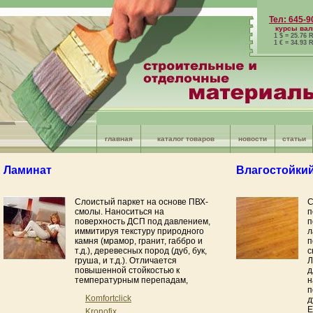
Тел: 645-9
курсы ва
1 $ = 25.76
1 € = 34.93
главная
каталог товаров
новости
статьи
Ламинат
Влагостойки
Слоистый паркет на основе ПВХ-
С
смолы. Наноситься на
п
поверхность ДСП под давлением,
п
иммитируя текстуру природного
л
камня (мрамор, гранит, габбро и
п
т.д.), деревесных пород (дуб, бук,
с
груша, и т.д.). Отличается
Л
повышенной стойкостью к
д
температурным перепадам,
н
п
Komfortclick
д
Е
Kronofix