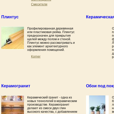
Смесители
Плинтус
Керамическая
Профилированная деревянная
О
или пластиковая рейка. Плинтус
п
предназначен для прикрытия
п
щелей между полом и стеной.
ф
Плинтус можно рассматривать и
Л
как элемент архитектурного
р
оформления помещений.
п
д
Korner
р
Керамогранит
Обои под пок
Керамический гранит - одна из
О
новых технологий в керамическим
б
производстве. Керамогранит
л
делают из смеси двух глин
н
высокого качества, с добавлением
в