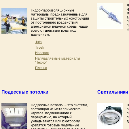
Д
к
Гидро-пароизоляционные
м
материалы предназначенные для
э
защиты строительных конструкций
п
от постоянного воздействия
п
агрессивной влажной среды, чаще
и
всего от действия воды под
давлением.
Juta
Tyvek
Изоспан
Наплавляемые материалы
"Техно"
Пленка
Подвесные потолки
Светильники
Подвесные потолки – это система,
В
состоящая из металлического
р
каркаса, подвешенного к
п
перекрытию, на который
п
укладываются или к которому
д
крепятся готовые модульные