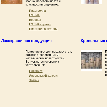
кварца, полевого шпата и
красящих ингридиентов.
Пиастрелла
ESTIMA
Воронеж
ESTIMA ступени
Пиастрелла ступени
Лакокрасочная продукция
Кровельные 
Применяеться для покраски стен,
П
потолков, деревянных и
к
металических поверхностей.
в
Выпускаются готовыми к
н
употреблению.
к
о
Оптимист
п
и
Ярославский колорит
Хозяин