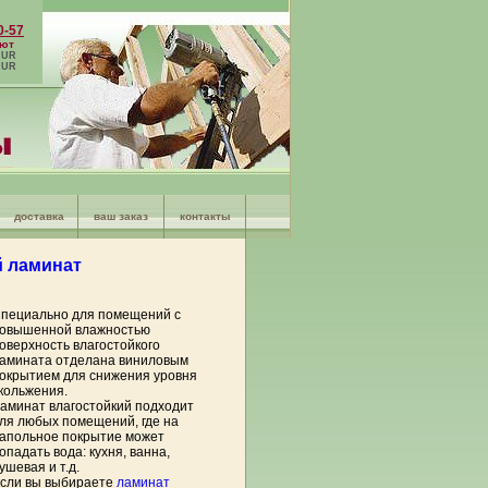
0-57
лют
 RUR
 RUR
доставка
ваш заказ
контакты
й ламинат
пециально для помещений с
овышенной влажностью
оверхность влагостойкого
амината отделана виниловым
окрытием для снижения уровня
кольжения.
аминат влагостойкий подходит
ля любых помещений, где на
апольное покрытие может
опадать вода: кухня, ванна,
ушевая и т.д.
сли вы выбираете
ламинат