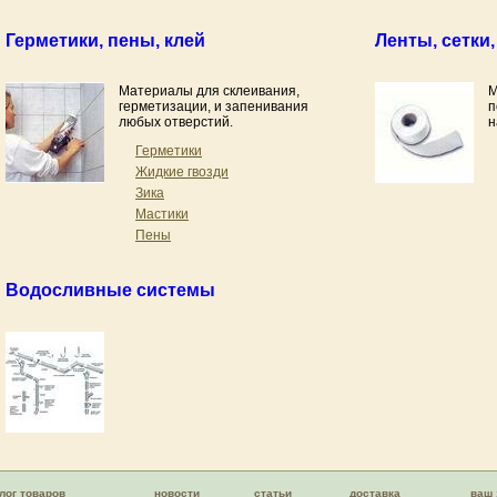
Герметики, пены, клей
Ленты, сетки
Материалы для склеивания,
М
герметизации, и запенивания
п
любых отверстий.
н
Герметики
Жидкие гвозди
Зика
Мастики
Пены
Водосливные системы
лог товаров
новости
статьи
доставка
ваш 