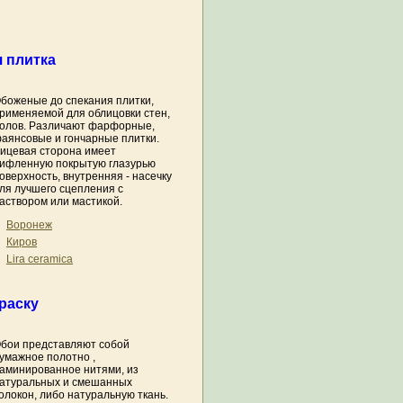
 плитка
боженые до спекания плитки,
рименяемой для облицовки стен,
олов. Различают фарфорные,
аянсовые и гончарные плитки.
ицевая сторона имеет
ифленную покрытую глазурью
оверхность, внутренняя - насечку
ля лучшего сцепления с
аствором или мастикой.
Воронеж
Киров
Lira ceramica
раску
бои представляют собой
умажное полотно ,
аминированное нитями, из
атуральных и смешанных
олокон, либо натуральную ткань.