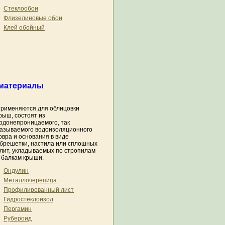
Стеклообои
Флизелиновые обои
Клей обойный
материалы
рименяются для облицовки
рыш, состоят из
одонепроницаемого, так
азываемого водоизоляционного
овра и основания в виде
брешетки, настила или сплошных
лит, укладываемых по стропилам
 балкам крыши.
Ондулин
Металлочерепица
Профилированный лист
Гидростеклоизол
Пергамин
Рубероид